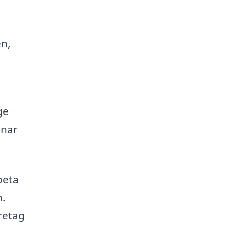
n,
ge
nnar
beta
n.
retag