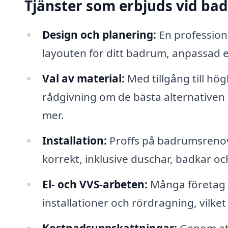
Tjänster som erbjuds vid b
Design och planering:
En professione
layouten för ditt badrum, anpassad 
Val av material:
Med tillgång till hö
rådgivning om de bästa alternativen fö
mer.
Installation:
Proffs på badrumsrenover
korrekt, inklusive duschar, badkar och
El- och VVS-arbeten:
Många företag e
installationer och rördragning, vilke
Kostnadsuppskattningar:
Genom att 