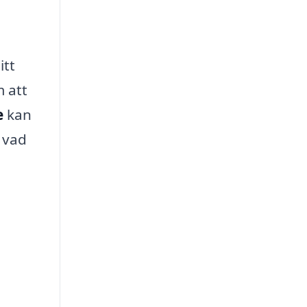
itt
m att
e
kan
m vad