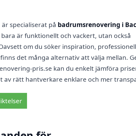
är specialiserat på
badrumsrenovering i Ba
 bara är funktionellt och vackert, utan också
 Oavsett om du söker inspiration, professionel
n finns det många alternativ att välja mellan.
novering-pris.se kan du enkelt jämföra prise
alet av rätt hantverkare enklare och mer transp
iktelser
danden för