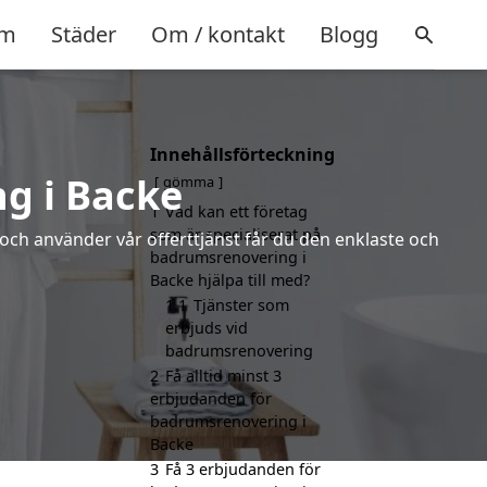
m
Städer
Om / kontakt
Blogg
Innehållsförteckning
g i Backe
gömma
1
Vad kan ett företag
som är specialiserat på
 och använder vår offerttjänst får du den enklaste och
badrumsrenovering i
Backe hjälpa till med?
1.1
Tjänster som
erbjuds vid
badrumsrenovering
2
Få alltid minst 3
erbjudanden för
badrumsrenovering i
Backe
3
Få 3 erbjudanden för