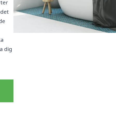
rter
 det
ade
ka
a dig