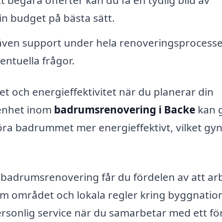
in budget på bästa sätt.
även support under hela renoveringsprocesse
entuella frågor.
het och energieffektivitet när du planerar din
enhet inom
badrumsrenovering i Backe
kan 
a badrummet mer energieffektivt, vilket gy
in badrumsrenovering får du fördelen av att ar
området och lokala regler kring byggnatio
rsonlig service när du samarbetar med ett fö