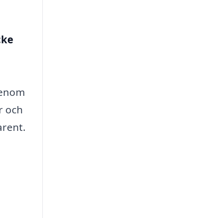
cke
l
 Genom
r och
arent.