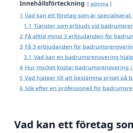
Innehållsförteckning
gömma
1
Vad kan ett företag som är specialiserat
1.1
Tjänster som erbjuds vid badrumsre
2
Få alltid minst 3 erbjudanden för badru
3
Få 3 erbjudanden för badrumsrenovering 
3.1
Vad kan en badrumsrenovering hjäl
4
Hur mycket kostar badrumsrenovering i
5
Vad hjälper till att bestämma priset på
6
Sök efter en professionell för badrumsr
Vad kan ett företag som