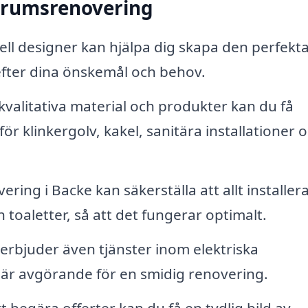
adrumsrenovering
ll designer kan hjälpa dig skapa den perfekt
efter dina önskemål och behov.
gkvalitativa material och produkter kan du få
r klinkergolv, kakel, sanitära installationer 
ing i Backe kan säkerställa att allt installer
 toaletter, så att det fungerar optimalt.
rbjuder även tjänster inom elektriska
t är avgörande för en smidig renovering.
begära offerter kan du få en tydlig bild av