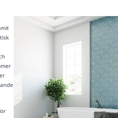
mmit
tisk
h
ch
ömmer
er
rande
för