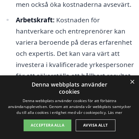
men också öka kostnaderna avsevärt.
Arbetskraft:
Kostnaden för
hantverkare och entreprenörer kan
variera beroende på deras erfarenhet
och expertis. Det kan vara värt att
investera i kvalificerade yrkespersoner
för att säkerställa ett hållbart resultat.
×
Denna webbplats använder
Tidsram:
Hur snabbt vill du att arbetet
cookies
ska vara klart? En kortare tidsram kan
Denna webbplats använder cookies för att förbättra
användarupplevelsen. Genom att använda vår webbplats samtycker
leda till högre kostnader, eftersom
du till alla cookies i enlighet med vår cookiepolicy.
Läs mer
hantverkarna kanske behöver
ACCEPTERA ALLA
AVVISA ALLT
prioritera ditt projekt.