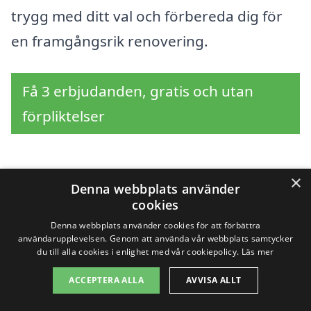
trygg med ditt val och förbereda dig för
en framgångsrik renovering.
Få 3 erbjudanden, gratis och utan
förpliktelser
×
Sök efter en
Denna webbplats använder
cookies
professionell för
Denna webbplats använder cookies för att förbättra
användarupplevelsen. Genom att använda vår webbplats samtycker
badrumsrenovering i
du till alla cookies i enlighet med vår cookiepolicy.
Läs mer
andra städer nära
ACCEPTERA ALLA
AVVISA ALLT