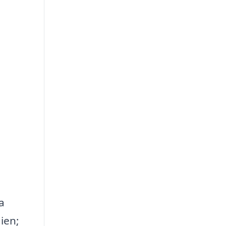
a
ien;