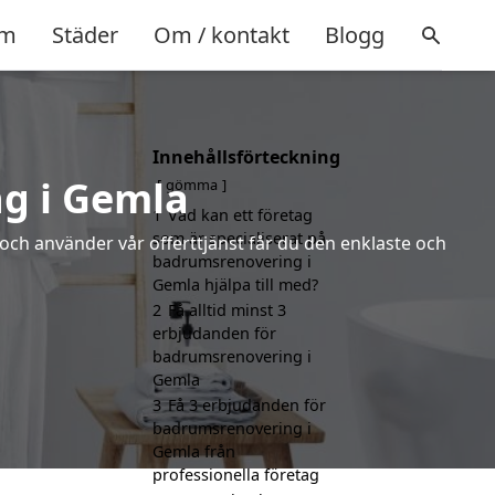
m
Städer
Om / kontakt
Blogg
Innehållsförteckning
g i Gemla
gömma
1
Vad kan ett företag
som är specialiserat på
 och använder vår offerttjänst får du den enklaste och
badrumsrenovering i
Gemla hjälpa till med?
2
Få alltid minst 3
erbjudanden för
badrumsrenovering i
Gemla
3
Få 3 erbjudanden för
badrumsrenovering i
Gemla från
professionella företag