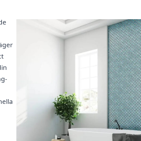
de
a
väger
tt
din
ng-
ella