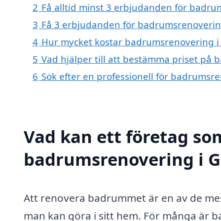
2
Få alltid minst 3 erbjudanden för badr
3
Få 3 erbjudanden för badrumsrenovering
4
Hur mycket kostar badrumsrenovering i
5
Vad hjälper till att bestämma priset på
6
Sök efter en professionell för badrumsr
Vad kan ett företag som
badrumsrenovering i Ge
Att renovera badrummet är en av de mes
man kan göra i sitt hem. För många är b