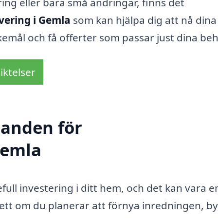
ng eller bara små ändringar, finns det
ering i Gemla
som kan hjälpa dig att nå dina
emål och få offerter som passar just dina be
iktelser
danden för
Gemla
ll investering i ditt hem, och det kan vara e
ett om du planerar att förnya inredningen, by