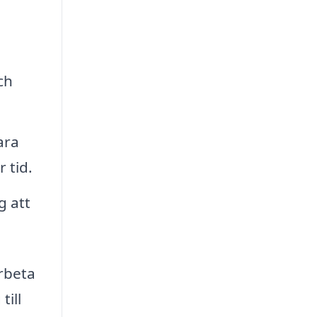
ch
ara
 tid.
g att
rbeta
till