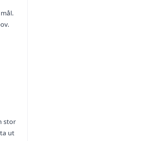
 mål.
hov.
n stor
ta ut