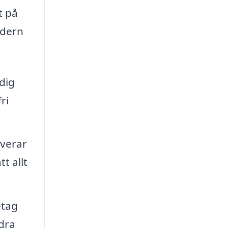
t på
odern
dig
ri
verar
t allt
etag
ndra