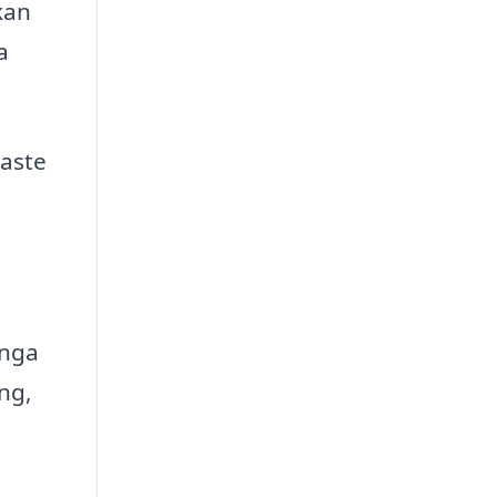
kan
a
naste
ånga
ng,