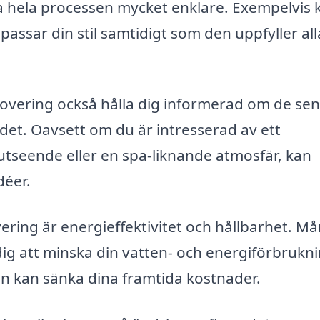
a hela processen mycket enklare. Exempelvis 
assar din stil samtidigt som den uppfyller all
overing också hålla dig informerad om de se
et. Oavsett om du är intresserad av ett
 utseende eller en spa-liknande atmosfär, kan
déer.
ring är energieffektivitet och hållbarhet. M
dig att minska din vatten- och energiförbrukni
ven kan sänka dina framtida kostnader.