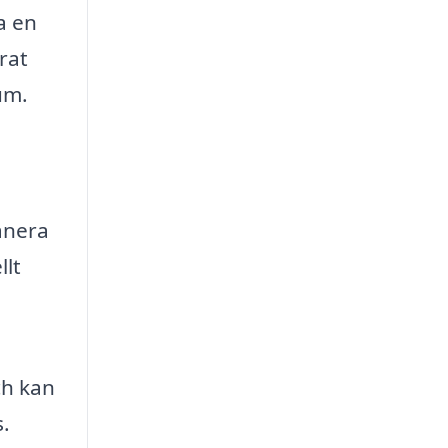
a en
rat
um.
anera
llt
ch kan
s.