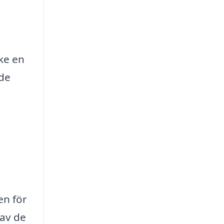
ke en
 de
en för
 av de