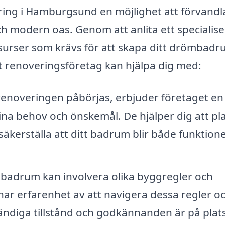
ng i Hamburgsund en möjlighet att förvandl
och modern oas. Genom att anlita ett specialise
esurser som krävs för att skapa ditt drömbadr
lt renoveringsföretag kan hjälpa dig med:
enoveringen påbörjas, erbjuder företaget en
dina behov och önskemål. De hjälper dig att pl
t säkerställa att ditt badrum blir både funktione
 badrum kan involvera olika byggregler och
har erfarenhet av att navigera dessa regler o
ödvändiga tillstånd och godkännanden är på plat