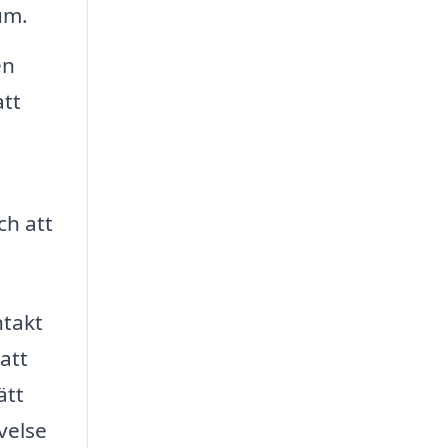
um.
en
att
ch att
ntakt
att
ätt
velse