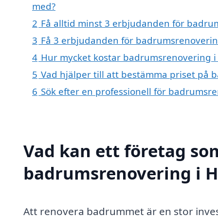
med?
2
Få alltid minst 3 erbjudanden för bad
3
Få 3 erbjudanden för badrumsrenovering
4
Hur mycket kostar badrumsrenovering 
5
Vad hjälper till att bestämma priset p
6
Sök efter en professionell för badrums
Vad kan ett företag som
badrumsrenovering i H
Att renovera badrummet är en stor inves