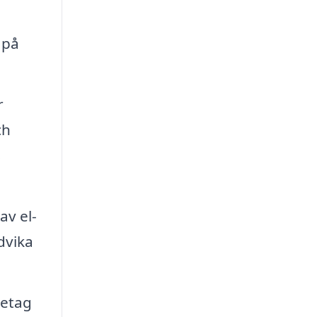
 på
r
ch
s
v el-
dvika
retag