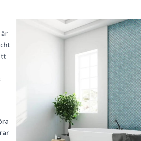
 är
cht
tt
å
t
öra
erar