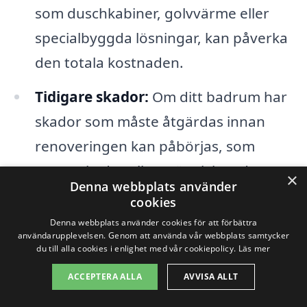
som duschkabiner, golvvärme eller
specialbyggda lösningar, kan påverka
den totala kostnaden.
Tidigare skador:
Om ditt badrum har
skador som måste åtgärdas innan
renoveringen kan påbörjas, som
vattenskador eller mögel, kan detta
×
Denna webbplats använder
öka kostnaden betydligt.
cookies
Denna webbplats använder cookies för att förbättra
För att få en exakt uppskattning av
användarupplevelsen. Genom att använda vår webbplats samtycker
du till alla cookies i enlighet med vår cookiepolicy.
Läs mer
kostnaderna för din badrumsrenovering i
ACCEPTERA ALLA
AVVISA ALLT
Tanumshede är det bäst att kontakta flera