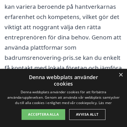
kan variera beroende på hantverkarnas
erfarenhet och kompetens, vilket gör det
viktigt att noggrant välja den rätta
entreprenören för dina behov. Genom att
använda plattformar som
badrumsrenovering-pris.se kan du enkelt
få kontakt med lokala företag och jämföra
×
Denna webbplats använder
priser, vilket gör din beslutprocess
cookies
enklare. Detta kommer att ge dig en klar
Denna webbplats använder cookies för att förbättra
bild av vad som är rimligt att betala och
användarupplevelsen. Genom att använda vår webbplats samtycker
du till alla cookies i enlighet med vår cookiepolicy.
Läs mer
säkerställa att du får en kvalitativ
ACCEPTERA ALLA
AVVISA ALLT
renovering av ditt badrum.