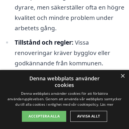
dyrare, men säkerställer ofta en högre
kvalitet och mindre problem under
arbetets gång.
Tillstånd och regler:
Vissa
renoveringar kräver bygglov eller
godkännande från kommunen.
Kontakta alltid lokala myndigheter för
×
Denna webbplats använder
att säkerställa att alla regler följs,
cookies
vilket kan påverka tidslinjen och
Denna webbplats använder cookies för att förbättra
användarupplevelsen. Genom att använda vår webbplats samtycker
kostnaderna för projektet.
du till alla cookies i enlighet med vår cookiepolicy.
Läs mer
ACCEPTERA ALLA
AVVISA ALLT
Genom att få flera offerter från olika