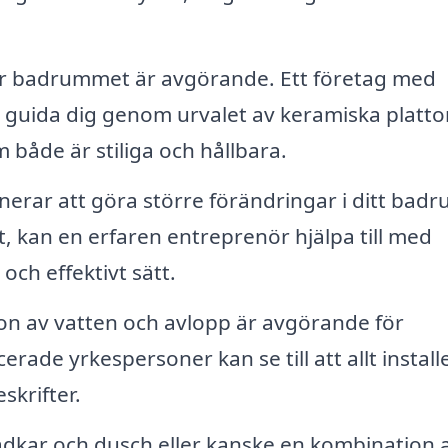
 för badrummet är avgörande. Ett företag med
uida dig genom urvalet av keramiska plattor
både är stiliga och hållbara.
erar att göra större förändringar i ditt badr
t, kan en erfaren entreprenör hjälpa till med
ch effektivt sätt.
ion av vatten och avlopp är avgörande för
rade yrkespersoner kan se till att allt installe
skrifter.
adkar och dusch eller kanske en kombination 