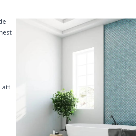
de
mest
 att