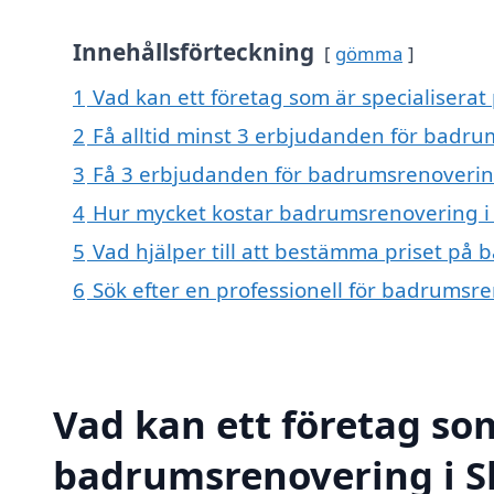
Innehållsförteckning
gömma
1
Vad kan ett företag som är specialisera
2
Få alltid minst 3 erbjudanden för badr
3
Få 3 erbjudanden för badrumsrenovering
4
Hur mycket kostar badrumsrenovering i
5
Vad hjälper till att bestämma priset på
6
Sök efter en professionell för badrumsr
Vad kan ett företag som
badrumsrenovering i Sk