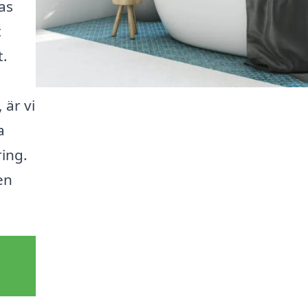
as
t
t.
 är vi
a
ing.
en