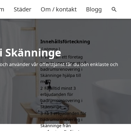
m
Städer
Om / kontakt
Blogg
Innehållsförteckning
i Skänninge
gömma
1
Vad kan ett företag
som är specialiserat på
 och använder vår offerttjänst får du den enklaste och
badrumsrenovering i
Skänninge hjälpa till
med?
2
Få alltid minst 3
erbjudanden för
badrumsrenovering i
Skänninge
3
Få 3 erbjudanden för
badrumsrenovering i
Skänninge från