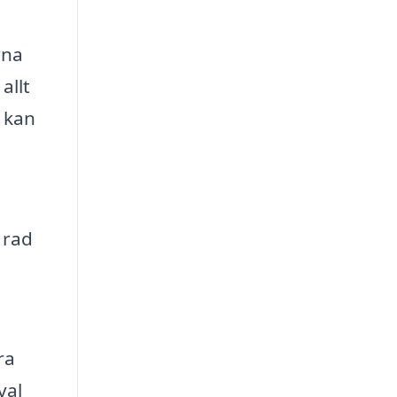
rna
allt
t kan
 rad
ra
val