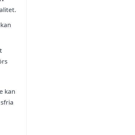
litet.
 kan
t
örs
e kan
sfria