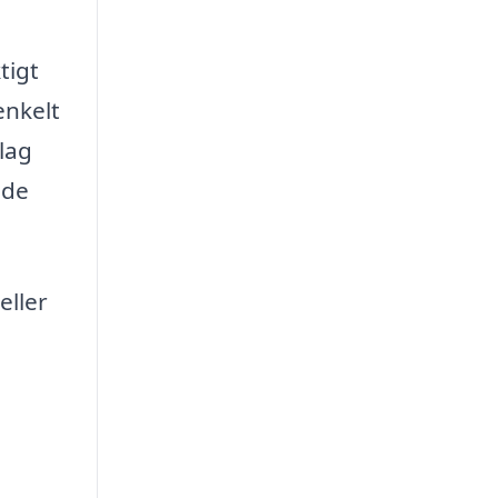
tigt
enkelt
slag
åde
eller