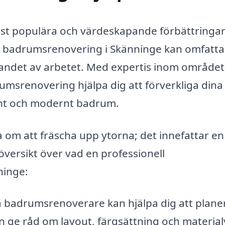
est populära och värdeskapande förbättringa
ll badrumsrenovering i Skänninge kan omfatta 
förandet av arbetet. Med expertis inom område
rumsrenovering hjälpa dig att förverkliga dina
lrent och modernt badrum.
om att fräscha upp ytorna; det innefattar en
 översikt över vad en professionell
ninge:
a badrumsrenoverare kan hjälpa dig att plane
 ge råd om layout, färgsättning och material