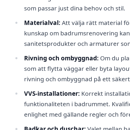
som passar just dina behov och stil.
Materialval:
Att välja rätt material
kunskap om badrumsrenovering kan g
sanitetsprodukter och armaturer som 
Rivning och ombyggnad:
Om du plan
som att flytta väggar eller byta layou
rivning och ombyggnad på ett säkert o
VVS-installationer:
Korrekt installat
funktionaliteten i badrummet. Kvalifice
enlighet med gällande regler och före
Badkar och duschar:
Valet mellan b