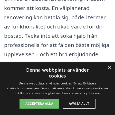
kommer att kosta. En välplanerad
renovering kan betala sig, både i termer
av funktionalitet och ökad värde för din
bostad. Tveka inte att söka hjälp från
professionella för att få den bästa möjliga
upplevelsen – och ett bra erbjudande!
×
Denna webbplats använder
Få 3 erbjudanden, gratis och utan
cookies
förpliktelser
Denna webbplats använder cookies för att förbättra
användarupplevelsen. Genom att använda vår webbplats samtycker
du till alla cookies i enlighet med vår cookiepolicy.
Läs mer
ACCEPTERA ALLA
AVVISA ALLT
Sök efter professionell