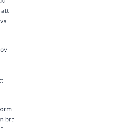
du
 att
öva
hov
tt
form
en bra