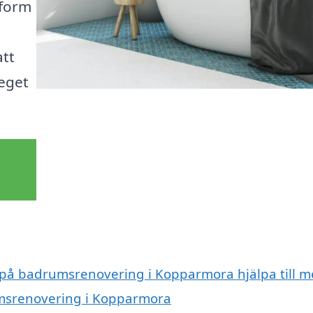
tform
att
eget
t på badrumsrenovering i Kopparmora hjälpa till 
umsrenovering i Kopparmora