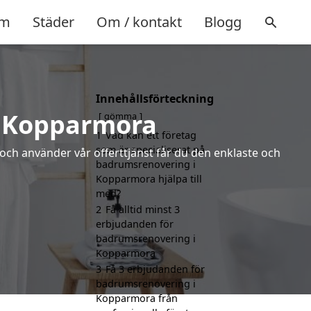
m
Städer
Om / kontakt
Blogg
Innehållsförteckning
i Kopparmora
gömma
1
Vad kan ett företag
som är specialiserat på
 och använder vår offerttjänst får du den enklaste och
badrumsrenovering i
Kopparmora hjälpa till
med?
2
Få alltid minst 3
erbjudanden för
badrumsrenovering i
Kopparmora
3
Få 3 erbjudanden för
badrumsrenovering i
Kopparmora från