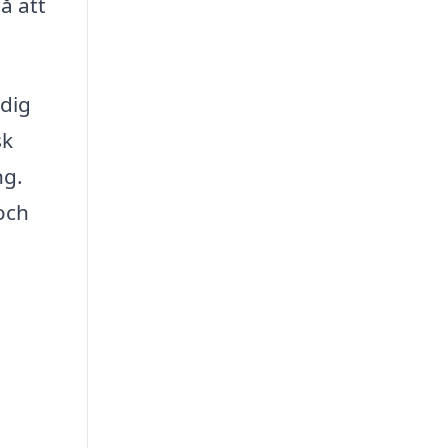
å att
 dig
sk
ng.
och