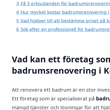
3
Få 3 erbjudanden för badrumsrenovering
4
Hur mycket kostar badrumsrenovering 
5
Vad hjälper till att bestämma priset p
6
Sök efter en professionell för badrums
Vad kan ett företag som
badrumsrenovering i K
Att renovera ett badrum är en stor invest
Ett företag som är specialiserat på
badr
mängd tjänster och lösningar för att hj