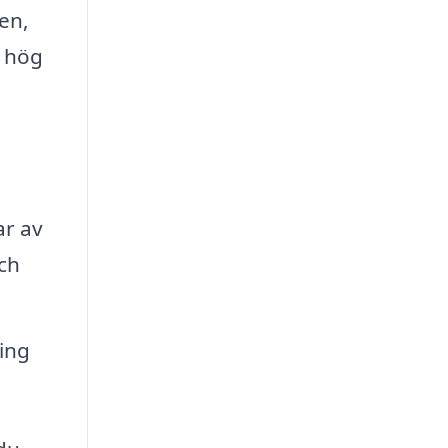
en,
v hög
r av
och
ning