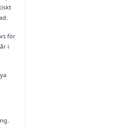
tiskt
ad.
vs för
r i
nya
ing.