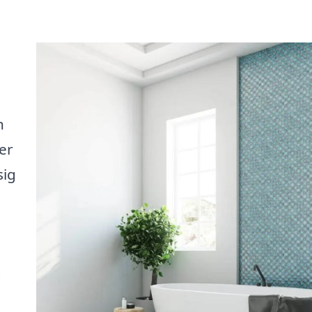
h
er
sig
t