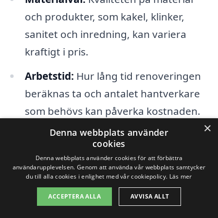
och produkter, som kakel, klinker,
sanitet och inredning, kan variera
kraftigt i pris.
Arbetstid:
Hur lång tid renoveringen
beräknas ta och antalet hantverkare
som behövs kan påverka kostnaden.
×
Denna webbplats använder
Hantverkarnas erfarenhet:
Priserna
cookies
skiljer sig beroende på hantverkarnas
Denna webbplats använder cookies för att förbättra
användarupplevelsen. Genom att använda vår webbplats samtycker
kompetens och rykte. Att anlita ett
du till alla cookies i enlighet med vår cookiepolicy.
Läs mer
väletablerat företag kan kosta mer,
ACCEPTERA ALLA
AVVISA ALLT
men kan också bjuda på bättre