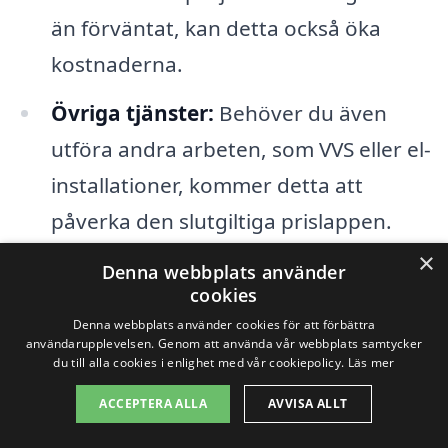
än förväntat, kan detta också öka
kostnaderna.
Övriga tjänster:
Behöver du även
utföra andra arbeten, som VVS eller el-
installationer, kommer detta att
påverka den slutgiltiga prislappen.
×
Bygglov:
I vissa fall kan det krävas
Denna webbplats använder
cookies
bygglov för renoveringar, vilket kan
Denna webbplats använder cookies för att förbättra
medföra ytterligare kostnader.
användarupplevelsen. Genom att använda vår webbplats samtycker
du till alla cookies i enlighet med vår cookiepolicy.
Läs mer
Att få flera offerter från olika
ACCEPTERA ALLA
AVVISA ALLT
entreprenörer är ett klokt sätt att jämföra