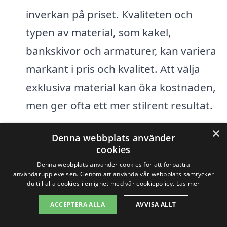
inverkan på priset. Kvaliteten och
typen av material, som kakel,
bänkskivor och armaturer, kan variera
markant i pris och kvalitet. Att välja
exklusiva material kan öka kostnaden,
men ger ofta ett mer stilrent resultat.
Arbetskraft:
Kostnaden för
×
Denna webbplats använder
arbetskraft beror på entreprenörens
cookies
erfarenhet och kompetens, samt den
Denna webbplats använder cookies för att förbättra
användarupplevelsen. Genom att använda vår webbplats samtycker
tid det tar att genomföra
du till alla cookies i enlighet med vår cookiepolicy.
Läs mer
renoveringen. Det kan vara bra att
ACCEPTERA ALLA
AVVISA ALLT
inhämta offerter från flera olika