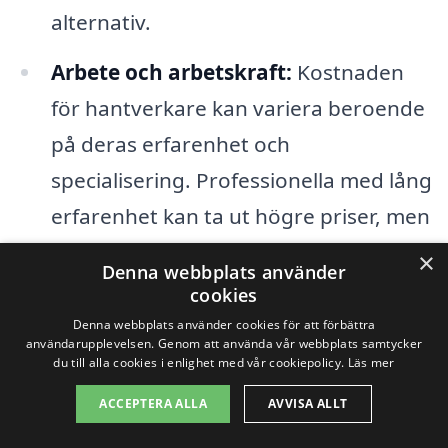
alternativ.
Arbete och arbetskraft:
Kostnaden
för hantverkare kan variera beroende
på deras erfarenhet och
specialisering. Professionella med lång
erfarenhet kan ta ut högre priser, men
de erbjuder ofta en högre kvalitet på
×
Denna webbplats använder
utfört arbete.
cookies
Denna webbplats använder cookies för att förbättra
Renoveringens komplexitet:
En enkel
användarupplevelsen. Genom att använda vår webbplats samtycker
du till alla cookies i enlighet med vår cookiepolicy.
Läs mer
renovering som en ytbehandling och
ACCEPTERA ALLA
AVVISA ALLT
byte av inredning kostar mindre än en
omfattande ombyggnation som