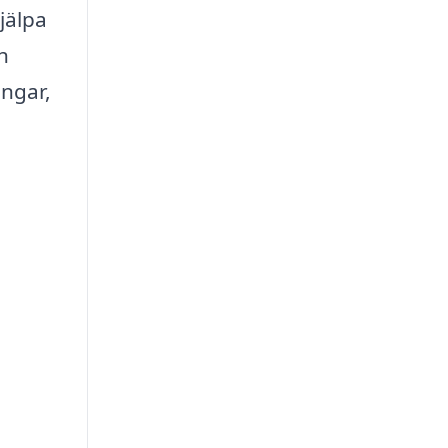
jälpa
h
ingar,