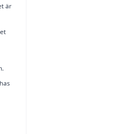
t är
et
m.
has