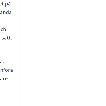
et på
vända
och
 sätt.
a.
anföra
lare