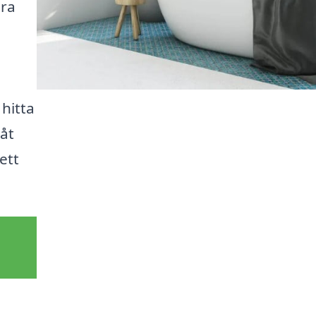
ära
i
 hitta
Låt
ett