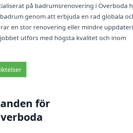
cialiserat på badrumsrenovering i Överboda h
römbadrum genom att erbjuda en rad globala oc
rar en stor renovering eller mindre uppdater
t jobbet utförs med högsta kvalitet och inom
iktelser
danden för
Överboda