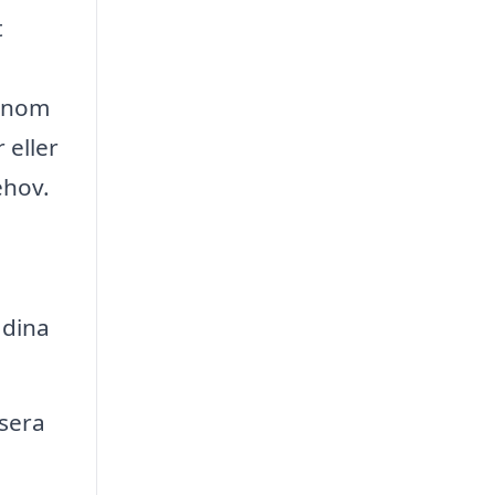
t
genom
 eller
ehov.
 dina
isera