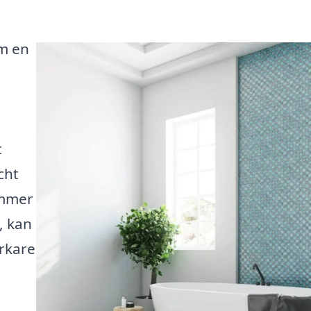
m en
t
cht
ömmer
, kan
rkare