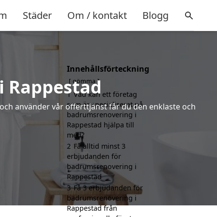
m
Städer
Om / kontakt
Blogg
Innehållsförteckning
i Rappestad
gömma
1
Vad kan ett företag
som är specialiserat på
 och använder vår offerttjänst får du den enklaste och
badrumsrenovering i
Rappestad hjälpa till
med?
2
Få alltid minst 3
erbjudanden för
badrumsrenovering i
Rappestad
3
Få 3 erbjudanden för
badrumsrenovering i
Rappestad från