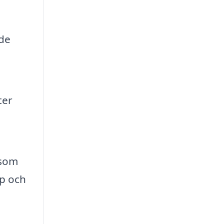
de
ter
åsom
ap och