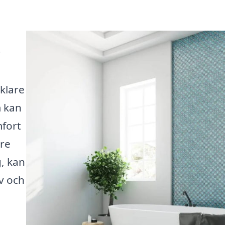
r
klare
m kan
mfort
dre
, kan
iv och