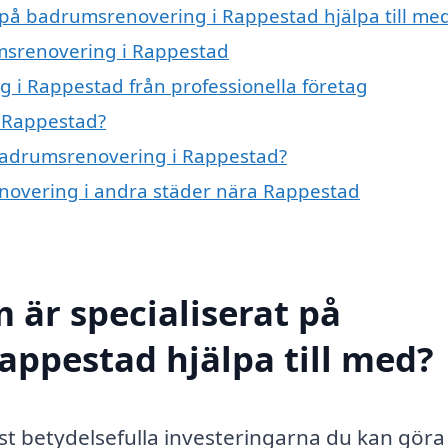
t på badrumsrenovering i Rappestad hjälpa till me
umsrenovering i Rappestad
 i Rappestad från professionella företag
 Rappestad?
 badrumsrenovering i Rappestad?
enovering i andra städer nära Rappestad
 är specialiserat på
ppestad hjälpa till med?
 betydelsefulla investeringarna du kan göra i