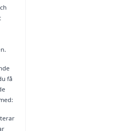
och
t
en.
ande
du få
de
 med:
terar
ar