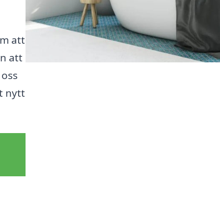
om att
n att
 oss
t nytt