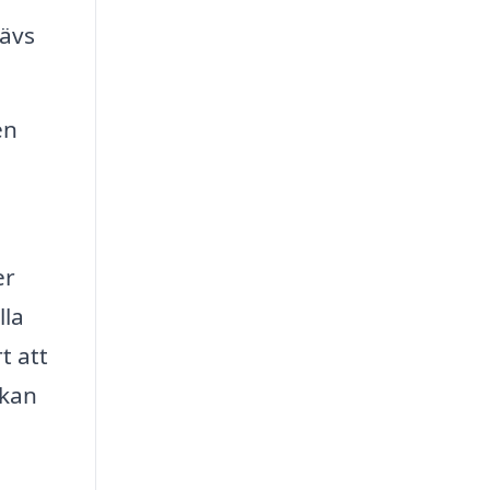
rävs
en
er
lla
t att
 kan