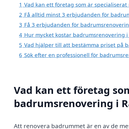
1
Vad kan ett företag som är specialisera
2
Få alltid minst 3 erbjudanden för badr
3
Få 3 erbjudanden för badrumsrenovering
4
Hur mycket kostar badrumsrenovering i
5
Vad hjälper till att bestämma priset på
6
Sök efter en professionell för badrumsr
Vad kan ett företag som
badrumsrenovering i Ra
Att renovera badrummet är en av de mest