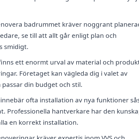
enovera badrummet kräver noggrant planera
re, se till att allt går enligt plan och
s smidigt.
inns ett enormt urval av material och produk
gar. Företaget kan vägleda dig i valet av
passar din budget och stil.
nebär ofta installation av nya funktioner s
at. Professionella hantverkare har den kunsk
la en korrekt installation.
veringar kräver expertis inom VVS och