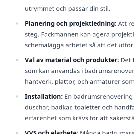
utrymmet och passar din stil.
Planering och projektledning:
Att r
steg. Fackmannen kan agera projektleda
schemalägga arbetet så att det utför
Val av material och produkter:
Det f
som kan användas i badrumsrenoverin
hantverk, plattor, och armaturer som 
Installation:
En badrumsrenovering in
duschar, badkar, toaletter och handf
erfarenhet som krävs för att säkerstäl
VVS och elarbete:
Många badrumsreno