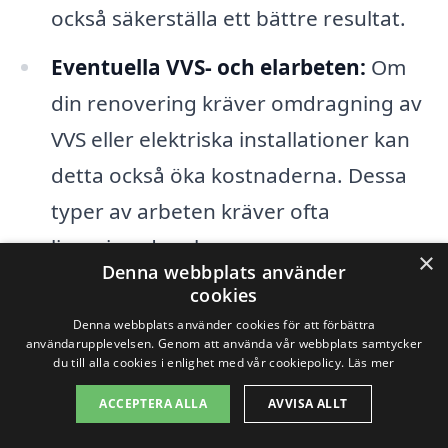
också säkerställa ett bättre resultat.
Eventuella VVS- och elarbeten:
Om
din renovering kräver omdragning av
VVS eller elektriska installationer kan
detta också öka kostnaderna. Dessa
typer av arbeten kräver ofta
licensierade yrkespersoner.
×
Denna webbplats använder
cookies
Det är värt att notera att priset på
Denna webbplats använder cookies för att förbättra
badrumsrenovering i Stava kan variera
användarupplevelsen. Genom att använda vår webbplats samtycker
du till alla cookies i enlighet med vår cookiepolicy.
Läs mer
mellan olika entreprenörer, så det är en
ACCEPTERA ALLA
AVVISA ALLT
bra idé att inhämta flera offerter. Med