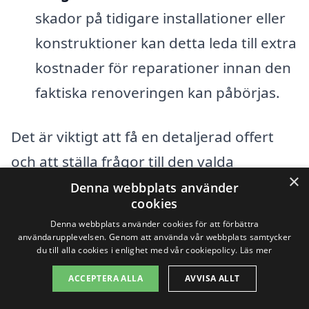
skador på tidigare installationer eller
konstruktioner kan detta leda till extra
kostnader för reparationer innan den
faktiska renoveringen kan påbörjas.
Det är viktigt att få en detaljerad offert
och att ställa frågor till den valda
×
entreprenören angående alla kostnader
Denna webbplats använder
cookies
som kan uppstå under renoveringen. När
Denna webbplats använder cookies för att förbättra
du inhämtar offerter för
användarupplevelsen. Genom att använda vår webbplats samtycker
du till alla cookies i enlighet med vår cookiepolicy.
Läs mer
badrumsrenovering i Tofta, se till att
ACCEPTERA ALLA
AVVISA ALLT
specificera dina behov och önskemål