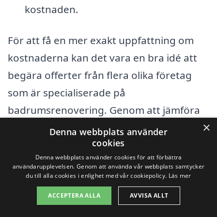
kostnaden.
För att få en mer exakt uppfattning om
kostnaderna kan det vara en bra idé att
begära offerter från flera olika företag
som är specialiserade på
badrumsrenovering. Genom att jämföra
×
dessa offerter kan du få en tydligare bild
Denna webbplats använder
cookies
av prisintervallet och vilka tjänster som
Denna webbplats använder cookies för att förbättra
ingår.
användarupplevelsen. Genom att använda vår webbplats samtycker
du till alla cookies i enlighet med vår cookiepolicy.
Läs mer
Det är också viktigt att tänka på framtida
ACCEPTERA ALLA
AVVISA ALLT
värdeökning och funktionalitet när man