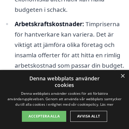
budgeten i schack.
Arbetskraftskostnader:
Timpriserna
för hantverkare kan variera. Det är
viktigt att jämföra olika företag och
insamla offerter för att hitta en rimlig
arbetskostnad som passar din budget.
×
Denna webbplats använder
Tillstånd och regler:
I vissa fall kan
cookies
det krävas bygglov eller andra
Denna webbplats använder cookies för att förbättra
tillstånd för att genomföra en
användarupplevelsen. Genom att använda vår webbplats samtycker
du till alla cookies i enlighet med vår cookiepolicy.
Läs mer
badrumsrenovering. Dessa kostnader
ACCEPTERA ALLA
AVVISA ALLT
kan påverka det totala priset, så det är