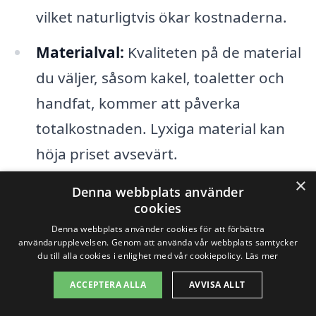
vilket naturligtvis ökar kostnaderna.
Materialval:
Kvaliteten på de material
du väljer, såsom kakel, toaletter och
handfat, kommer att påverka
totalkostnaden. Lyxiga material kan
höja priset avsevärt.
×
Arbetskraft:
Timkostnaden för
Denna webbplats använder
cookies
hantverkare varierar beroende på
Denna webbplats använder cookies för att förbättra
deras erfarenhet och kompetens,
användarupplevelsen. Genom att använda vår webbplats samtycker
du till alla cookies i enlighet med vår cookiepolicy.
Läs mer
samt vilket företag du väljer för
ACCEPTERA ALLA
AVVISA ALLT
badrumsrenoveringen i Viby.