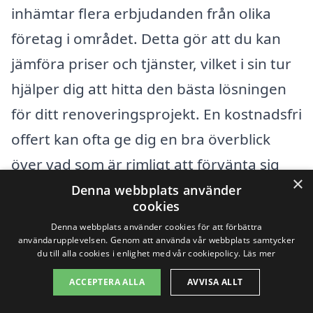
inhämtar flera erbjudanden från olika
företag i området. Detta gör att du kan
jämföra priser och tjänster, vilket i sin tur
hjälper dig att hitta den bästa lösningen
för ditt renoveringsprojekt. En kostnadsfri
offert kan ofta ge dig en bra överblick
över vad som är rimligt att förvänta sig
×
för din specifika renovering.
Denna webbplats använder
cookies
Denna webbplats använder cookies för att förbättra
Genom att göra din research och jämföra
användarupplevelsen. Genom att använda vår webbplats samtycker
du till alla cookies i enlighet med vår cookiepolicy.
Läs mer
olika alternativ kan du säkerställa en
lyckad badrumsrenovering, både estetiskt
ACCEPTERA ALLA
AVVISA ALLT
och ekonomiskt. Besök gärna vår