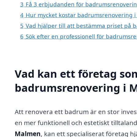
3
Få 3 erbjudanden för badrumsrenovering
4
Hur mycket kostar badrumsrenovering 
5
Vad hjälper till att bestämma priset p
6
Sök efter en professionell för badrumsr
Vad kan ett företag som
badrumsrenovering i M
Att renovera ett badrum är en stor inve
en mer funktionell och estetiskt tilltal
Malmen
, kan ett specialiserat företag h