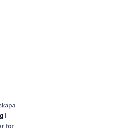
 skapa
g i
ar för