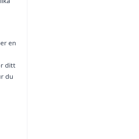
lika
ler en
 ditt
ur du