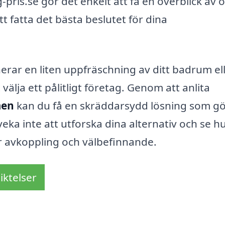
ris.se gör det enkelt att få en överblick av o
t fatta det bästa beslutet för dina
rar en liten uppfräschning av ditt badrum el
välja ett pålitligt företag. Genom att anlita
men
kan du få en skräddarsydd lösning som gör
eka inte att utforska dina alternativ och se h
ör avkoppling och välbefinnande.
iktelser