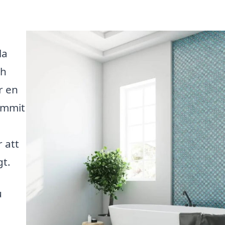
la
ch
r en
ommit
 att
gt.
u