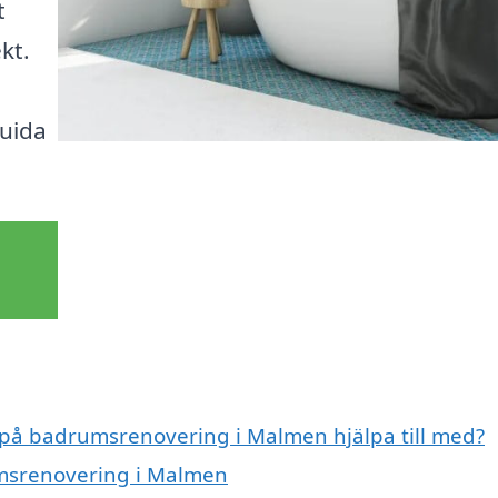
t
kt.
guida
t på badrumsrenovering i Malmen hjälpa till med?
umsrenovering i Malmen