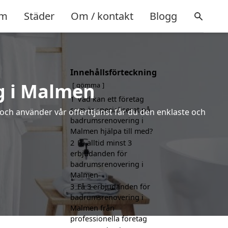
m
Städer
Om / kontakt
Blogg
Innehållsförteckning
g i Malmen
gömma
1
Vad kan ett företag
som är specialiserat på
 och använder vår offerttjänst får du den enklaste och
badrumsrenovering i
Malmen hjälpa till med?
2
Få alltid minst 3
erbjudanden för
badrumsrenovering i
Malmen
3
Få 3 erbjudanden för
badrumsrenovering i
Malmen från
professionella företag