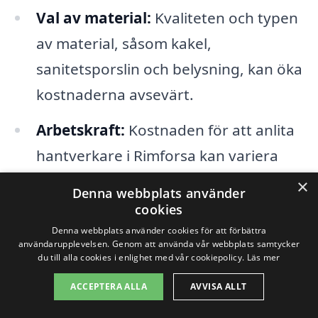
Val av material:
Kvaliteten och typen
av material, såsom kakel,
sanitetsporslin och belysning, kan öka
kostnaderna avsevärt.
Arbetskraft:
Kostnaden för att anlita
hantverkare i Rimforsa kan variera
beroende på deras erfarenhet och
×
Denna webbplats använder
kompetens.
cookies
Denna webbplats använder cookies för att förbättra
Renoveringens omfattning:
En
användarupplevelsen. Genom att använda vår webbplats samtycker
du till alla cookies i enlighet med vår cookiepolicy.
Läs mer
totalrenovering kommer att kosta mer
ACCEPTERA ALLA
AVVISA ALLT
än en partiell renovering, där endast